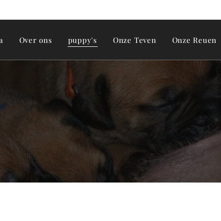
a
Over ons
puppy's
Onze Teven
Onze Reuen